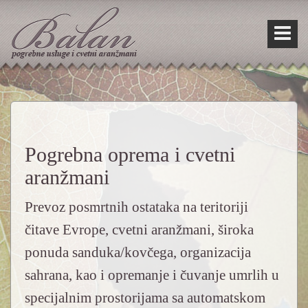
Skip
Skip
to
to
content
main
menu
Pogrebna oprema i cvetni
aranžmani
Prevoz posmrtnih ostataka na teritoriji
čitave Evrope, cvetni aranžmani, široka
ponuda sanduka/kovčega, organizacija
sahrana, kao i opremanje i čuvanje umrlih u
specijalnim prostorijama sa automatskom