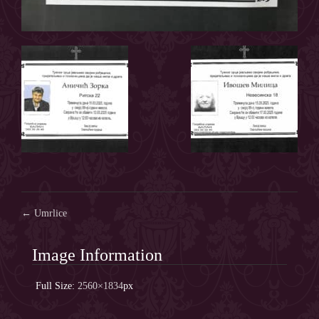
Post
←
Umrlice
navigation
Image Information
Full Size:
2560×1834
px