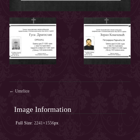
Post
←
Umrlice
navigation
Image Information
Full Size:
2241×1556
px