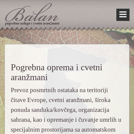
Skip
Skip
to
to
content
main
menu
Pogrebna oprema i cvetni
aranžmani
Prevoz posmrtnih ostataka na teritoriji
čitave Evrope, cvetni aranžmani, široka
ponuda sanduka/kovčega, organizacija
sahrana, kao i opremanje i čuvanje umrlih u
specijalnim prostorijama sa automatskom