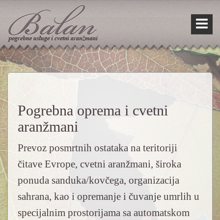
Skip
Skip
to
to
content
main
menu
Pogrebna oprema i cvetni
aranžmani
Prevoz posmrtnih ostataka na teritoriji
čitave Evrope, cvetni aranžmani, široka
ponuda sanduka/kovčega, organizacija
sahrana, kao i opremanje i čuvanje umrlih u
specijalnim prostorijama sa automatskom