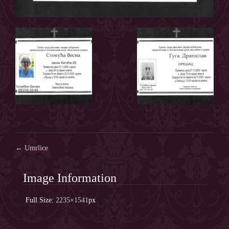
Post
←
Umrlice
navigation
Image Information
Full Size:
2235×1541
px